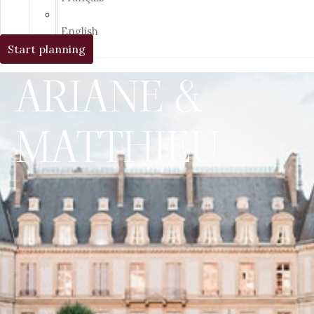
English
Start planning
ARIANE &
MATTHIEU