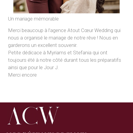
Un mariage mémorable
Merci beaucoup à l’agence Atout Cœur Wedding qui
nous a organisé le mariage de notre rêve ! Nous en
garderons un excellent souvenir.
Petite dédicace à Myriams et Stefania qui ont
toujours été à notre côté durant tous les préparatifs
ainsi que pour le Jour J.
Merci encore